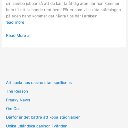
din sambo jobbar så att du kan ta åt dig äran när hon kommer
hem till ett skinande rent hem! För er som vill sköta städningen
på egen hand kommer det några tips här i artikeln.
read more
Bästa
Read More »
städtipsen
för
män!
Att spela hos casino utan spellicens
The Reason
Freaky News
Om Oss
Därför är det bättre att köpa städhjälpen
Unika utländska casinon i världen