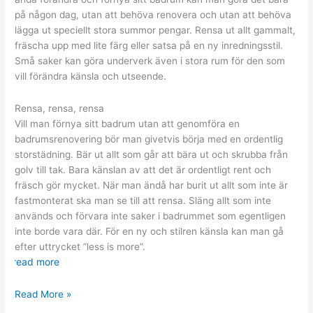
på någon dag, utan att behöva renovera och utan att behöva
lägga ut speciellt stora summor pengar. Rensa ut allt gammalt,
fräscha upp med lite färg eller satsa på en ny inredningsstil.
Små saker kan göra underverk även i stora rum för den som
vill förändra känsla och utseende.
Rensa, rensa, rensa
Vill man förnya sitt badrum utan att genomföra en
badrumsrenovering bör man givetvis börja med en ordentlig
storstädning. Bär ut allt som går att bära ut och skrubba från
golv till tak. Bara känslan av att det är ordentligt rent och
fräsch gör mycket. När man ändå har burit ut allt som inte är
fastmonterat ska man se till att rensa. Släng allt som inte
används och förvara inte saker i badrummet som egentligen
inte borde vara där. För en ny och stilren känsla kan man gå
efter uttrycket ”less is more”.
read more
Förnya
Read More »
ditt