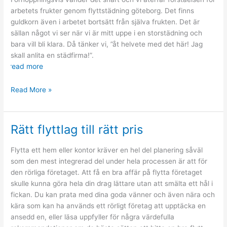
arbetets frukter genom flyttstädning göteborg. Det finns
guldkorn även i arbetet bortsätt från själva frukten. Det är
sällan något vi ser när vi är mitt uppe i en storstädning och
bara vill bli klara. Då tänker vi, ”åt helvete med det här! Jag
skall anlita en städfirma!”.
read more
Städa
Read More »
ditt
hem
på
Rätt flyttlag till rätt pris
rekordtid
Flytta ett hem eller kontor kräver en hel del planering såväl
som den mest integrerad del under hela processen är att för
den rörliga företaget. Att få en bra affär på flytta företaget
skulle kunna göra hela din drag lättare utan att smälta ett hål i
fickan. Du kan prata med dina goda vänner och även nära och
kära som kan ha används ett rörligt företag att upptäcka en
ansedd en, eller läsa uppfyller för några värdefulla