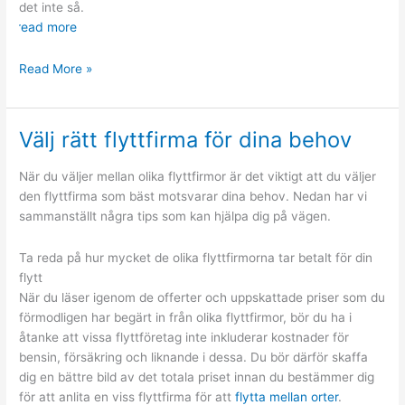
det inte så.
read more
Börjar
Read More »
det
bli
dags
Välj rätt flyttfirma för dina behov
att
förbereda
När du väljer mellan olika flyttfirmor är det viktigt att du väljer
för
den flyttfirma som bäst motsvarar dina behov. Nedan har vi
flytten
sammanställt några tips som kan hjälpa dig på vägen.
Ta reda på hur mycket de olika flyttfirmorna tar betalt för din
flytt
När du läser igenom de offerter och uppskattade priser som du
förmodligen har begärt in från olika flyttfirmor, bör du ha i
åtanke att vissa flyttföretag inte inkluderar kostnader för
bensin, försäkring och liknande i dessa. Du bör därför skaffa
dig en bättre bild av det totala priset innan du bestämmer dig
för att anlita en viss flyttfirma för att
flytta mellan orter
.