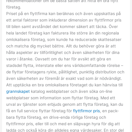
rekommendationer om de bästa sätten att hitta en bra flytt
företag.
Priset på en flyttfirma kan beräknas och även uppskattas på
ett antal faktorer som inkluderar dimension av flyttfirmor pris
till bilen samt avståndet det kommer säkert att täcka. Över
hela landet företag kan fakturera lite större än din regionala
omlokalisera företag, som kunde ha reducerade skattesatser
och matcha dig mycket bättre. Allt du behöver göra är att
hålla aspekter av tillförlitlighet och även säkerheten för dina
varor i åtanke. Oavsett om du har för avsikt att göra en
stadsdel flytta, interstate eller ens världsomfattande rörelse –
de flyttar företagens rykte, pålitlighet, punktlig distribution och
även säkerheten av föremål är exakt vad som är nödvändigt.
Att upptäcka en bra omlokalisera företaget du kan hänvisa till
grannskapet
katalog webbplatser och även söka on-line
webbplatser som information som flyttar företag. Med ett
urval av tjänster som erbjuds genom att flytta företag, kan du
få en full service flyttar företag för
flyttfirmor pris
, en pack-
bara flytta företag, en drive-enda rörliga företag och
flyttfirmor pris, eller till och med en släpvagn hyra för dig att
ladda och också köra din alldeles egna värdesaker. En stor del