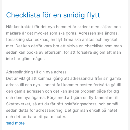
badrum
med
Checklista för en smidig flytt
små
medel
När kontraktet för det nya hemmet är skrivet med säljare och
mäklare är det mycket som ska göras. Adressen ska ändras,
försäkring ska tecknas, en flyttfirma ska anlitas och mycket
mer. Det kan därför vara bra att skriva en checklista som man
sedan kan bocka av eftersom, för att försäkra sig om att man
inte har glömt något.
Adressändring till din nya adress
Det är viktigt att komma igång att adressändra från sin gamla
adress till den nya. I annat fall kommer posten fortsätta gå till
den gamla adressen och det kan skapa problem både för dig
och dom nya ägarna. Börja med att göra en flyttanmälan till
Skatteverket, så att du får rätt bokföringsadress, och anmäl
sedan detta för adressändring. Det gör man enkelt på nätet
och det tar bara ett par minuter.
read more