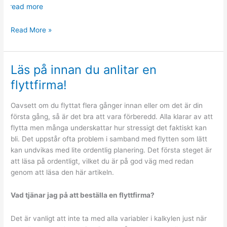
read more
Välj
Read More »
rätt
flyttfirma
för
Läs på innan du anlitar en
dina
flyttfirma!
behov
Oavsett om du flyttat flera gånger innan eller om det är din
första gång, så är det bra att vara förberedd. Alla klarar av att
flytta men många underskattar hur stressigt det faktiskt kan
bli. Det uppstår ofta problem i samband med flytten som lätt
kan undvikas med lite ordentlig planering. Det första steget är
att läsa på ordentligt, vilket du är på god väg med redan
genom att läsa den här artikeln.
Vad tj
änar jag p
å att best
älla en flyttfirma?
Det är vanligt att inte ta med alla variabler i kalkylen just när