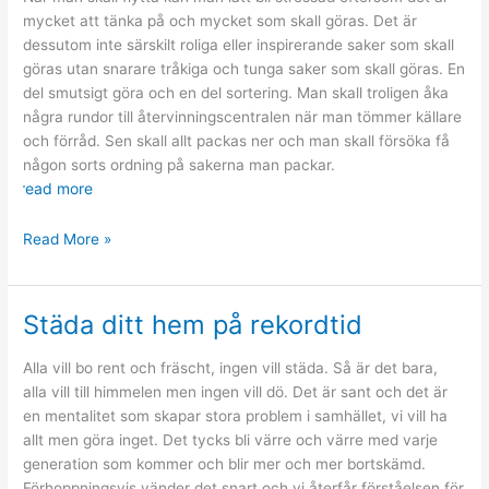
mycket att tänka på och mycket som skall göras. Det är
dessutom inte särskilt roliga eller inspirerande saker som skall
göras utan snarare tråkiga och tunga saker som skall göras. En
del smutsigt göra och en del sortering. Man skall troligen åka
några rundor till återvinningscentralen när man tömmer källare
och förråd. Sen skall allt packas ner och man skall försöka få
någon sorts ordning på sakerna man packar.
read more
Goda
Read More »
råd
som
underlättar
Städa ditt hem på rekordtid
din
flytt
Alla vill bo rent och fräscht, ingen vill städa. Så är det bara,
alla vill till himmelen men ingen vill dö. Det är sant och det är
en mentalitet som skapar stora problem i samhället, vi vill ha
allt men göra inget. Det tycks bli värre och värre med varje
generation som kommer och blir mer och mer bortskämd.
Förhoppningsvis vänder det snart och vi återfår förståelsen för