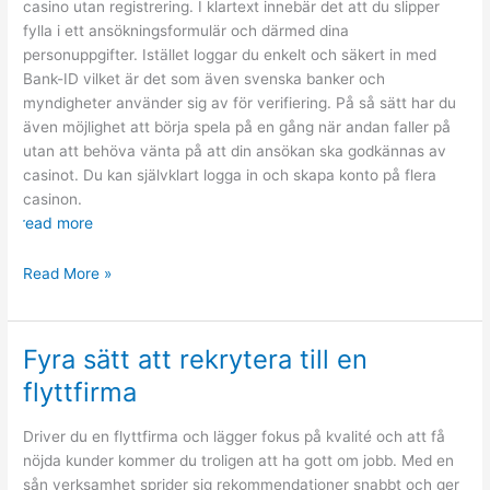
casino utan registrering. I klartext innebär det att du slipper
fylla i ett ansökningsformulär och därmed dina
personuppgifter. Istället loggar du enkelt och säkert in med
Bank-ID vilket är det som även svenska banker och
myndigheter använder sig av för verifiering. På så sätt har du
även möjlighet att börja spela på en gång när andan faller på
utan att behöva vänta på att din ansökan ska godkännas av
casinot. Du kan självklart logga in och skapa konto på flera
casinon.
read more
Vad
Read More »
innebär
casino
utan
Fyra sätt att rekrytera till en
registrering?
flyttfirma
Driver du en flyttfirma och lägger fokus på kvalité och att få
nöjda kunder kommer du troligen att ha gott om jobb. Med en
sån verksamhet sprider sig rekommendationer snabbt och ger