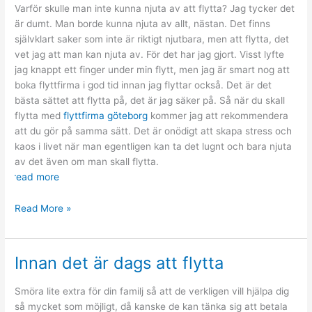
Varför skulle man inte kunna njuta av att flytta? Jag tycker det
är dumt. Man borde kunna njuta av allt, nästan. Det finns
självklart saker som inte är riktigt njutbara, men att flytta, det
vet jag att man kan njuta av. För det har jag gjort. Visst lyfte
jag knappt ett finger under min flytt, men jag är smart nog att
boka flyttfirma i god tid innan jag flyttar också. Det är det
bästa sättet att flytta på, det är jag säker på. Så när du skall
flytta med
flyttfirma göteborg
kommer jag att rekommendera
att du gör på samma sätt. Det är onödigt att skapa stress och
kaos i livet när man egentligen kan ta det lugnt och bara njuta
av det även om man skall flytta.
read more
Hur
Read More »
man
flyttar
på
Innan det är dags att flytta
bästa
möjliga
Smöra lite extra för din familj så att de verkligen vill hjälpa dig
sätt,
så mycket som möjligt, då kanske de kan tänka sig att betala