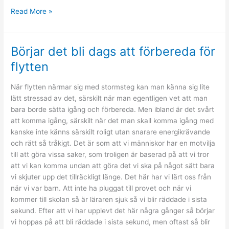
Checklista
Read More »
för
en
smidig
Börjar det bli dags att förbereda för
flytt
flytten
När flytten närmar sig med stormsteg kan man känna sig lite
lätt stressad av det, särskilt när man egentligen vet att man
bara borde sätta igång och förbereda. Men ibland är det svårt
att komma igång, särskilt när det man skall komma igång med
kanske inte känns särskilt roligt utan snarare energikrävande
och rätt så tråkigt. Det är som att vi människor har en motvilja
till att göra vissa saker, som troligen är baserad på att vi tror
att vi kan komma undan att göra det vi ska på något sätt bara
vi skjuter upp det tillräckligt länge. Det här har vi lärt oss från
när vi var barn. Att inte ha pluggat till provet och när vi
kommer till skolan så är läraren sjuk så vi blir räddade i sista
sekund. Efter att vi har upplevt det här några gånger så börjar
vi hoppas på att bli räddade i sista sekund, men oftast så blir