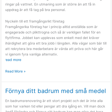
ringar på vattnet. En utmaning som är större än att få in
uppdrag är att få tag på bra personal.
Nyckeln till ett framgångsrikt företag
Framgångsrika företag har i princip alltid anställda som är
engagerade och plikttrogna och så är verkligen fallet för en
flyttfirma. Jobbet kan upplevas som enkelt med det kräver
ihärdighet att göra ett bra jobb i längden. Alla vägar som bär till
att rekrytera bra medarbetare är värda att pröva och här går
vi igenom fyra vanliga alternativ.
read more
Fyra
Read More »
sätt
att
rekrytera
Förnya ditt badrum med små medel
till
en
En badrumsrenovering är ett stort projekt och det är inte alla
flyttfirma
som har varken tid eller pengar att dra igång en. Vill man dock
ändå förändra och förnya sitt badrum kan man göra det bara