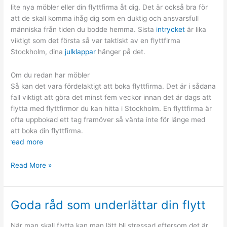
och
lite nya möbler eller din flyttfirma åt dig. Det är också bra för
njuter
att de skall komma ihåg dig som en duktig och ansvarsfull
människa från tiden du bodde hemma. Sista
intrycket
är lika
viktigt som det första så var taktiskt av en flyttfirma
Stockholm, dina
julklappar
hänger på det.
Om du redan har möbler
Så kan det vara fördelaktigt att boka flyttfirma. Det är i sådana
fall viktigt att göra det minst fem veckor innan det är dags att
flytta med flyttfirmor du kan hitta i Stockholm. En flyttfirma är
ofta uppbokad ett tag framöver så vänta inte för länge med
att boka din flyttfirma.
read more
Innan
Read More »
det
är
dags
Goda råd som underlättar din flytt
att
flytta
När man skall flytta kan man lätt bli stressad eftersom det är