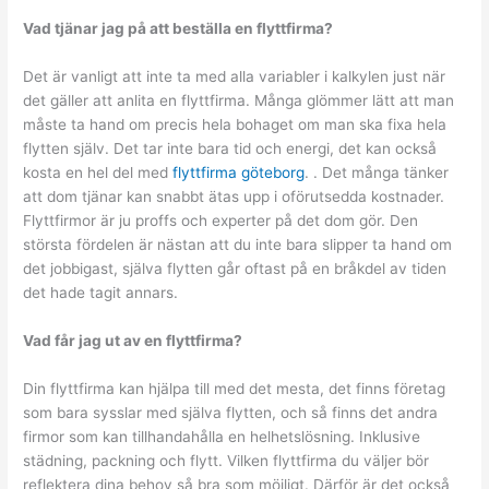
Vad tj
änar jag p
å att best
älla en flyttfirma?
Det är vanligt att inte ta med alla variabler i kalkylen just när
det gäller att anlita en flyttfirma. Många glömmer lätt att man
måste ta hand om precis hela bohaget om man ska fixa hela
flytten själv. Det tar inte bara tid och energi, det kan också
kosta en hel del med
flyttfirma göteborg
. . Det många tänker
att dom tjänar kan snabbt ätas upp i oförutsedda kostnader.
Flyttfirmor är ju proffs och experter på det dom gör. Den
största fördelen är nästan att du inte bara slipper ta hand om
det jobbigast, själva flytten går oftast på en bråkdel av tiden
det hade tagit annars.
Vad f
år jag ut av en flyttfirma?
Din flyttfirma kan hjälpa till med det mesta, det finns företag
som bara sysslar med själva flytten, och så finns det andra
firmor som kan tillhandahålla en helhetslösning. Inklusive
städning, packning och flytt. Vilken flyttfirma du väljer bör
reflektera dina behov så bra som möjligt. Därför är det också