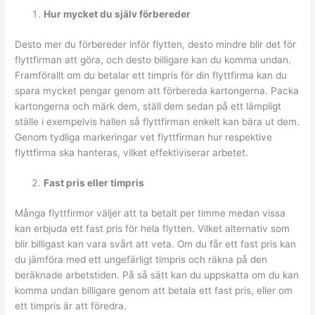
Hur mycket du själv förbereder
Desto mer du förbereder inför flytten, desto mindre blir det för
flyttfirman att göra, och desto billigare kan du komma undan.
Framförallt om du betalar ett timpris för din flyttfirma kan du
spara mycket pengar genom att förbereda kartongerna. Packa
kartongerna och märk dem, ställ dem sedan på ett lämpligt
ställe i exempelvis hallen så flyttfirman enkelt kan bära ut dem.
Genom tydliga markeringar vet flyttfirman hur respektive
flyttfirma ska hanteras, vilket effektiviserar arbetet.
Fast pris eller timpris
Många flyttfirmor väljer att ta betalt per timme medan vissa
kan erbjuda ett fast pris för hela flytten. Vilket alternativ som
blir billigast kan vara svårt att veta. Om du får ett fast pris kan
du jämföra med ett ungefärligt timpris och räkna på den
beräknade arbetstiden. På så sätt kan du uppskatta om du kan
komma undan billigare genom att betala ett fast pris, eller om
ett timpris är att föredra.