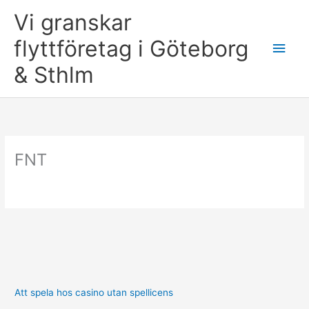
Skip
Vi granskar
to
content
flyttföretag i Göteborg
Main
& Sthlm
Men
FNT
Att spela hos casino utan spellicens