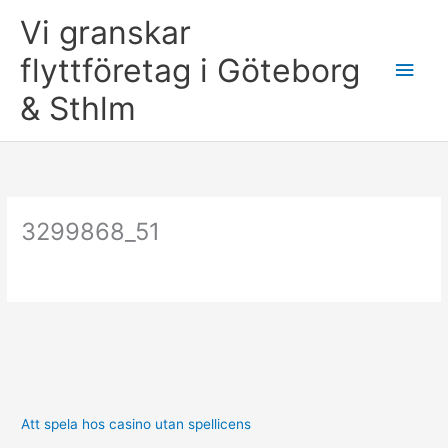
Skip
Vi granskar
to
content
flyttföretag i Göteborg
Main
& Sthlm
Men
3299868_51
Att spela hos casino utan spellicens